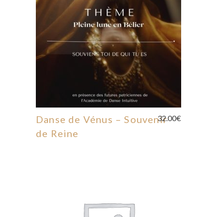
LIRE LA SUITE
Danse de Vénus – Souvenir
32.00
€
de Reine