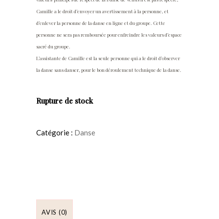
Camille a le droit d’envoyer un avertissement à la personne, et
d’enlever la personne de la danse en ligne et du groupe. Cette
personne ne sera pas remboursée pour enfreindre les valeurs d’espace
sacré du groupe.
L’assistante de Camille est la seule personne qui a le droit d’observer
la danse sans danser, pour le bon déroulement technique de la danse.
Rupture de stock
Catégorie :
Danse
AVIS (0)