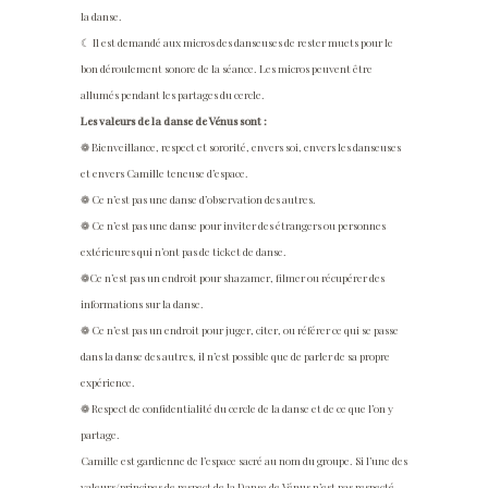
la danse.
☾ Il est demandé aux micros des danseuses de rester muets pour le
bon déroulement sonore de la séance. Les micros peuvent être
allumés pendant les partages du cercle.
Les valeurs de la danse de Vénus sont :
❁ Bienveillance, respect et sororité, envers soi, envers les danseuses
et envers Camille teneuse d’espace.
❁ Ce n’est pas une danse d’observation des autres.
❁ Ce n’est pas une danse pour inviter des étrangers ou personnes
extérieures qui n’ont pas de ticket de danse.
❁Ce n’est pas un endroit pour shazamer, filmer ou récupérer des
informations sur la danse.
❁ Ce n’est pas un endroit pour juger, citer, ou référer ce qui se passe
dans la danse des autres, il n’est possible que de parler de sa propre
expérience.
❁ Respect de confidentialité du cercle de la danse et de ce que l’on y
partage.
Camille est gardienne de l’espace sacré au nom du groupe. Si l’une des
valeurs/principes de respect de la Danse de Vénus n’est pas respecté,