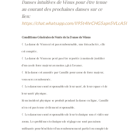
Danses intuitives de Vénus pour être tenue
au courant des prochaines danses sur ce
lien:
https://chat.whatsapp.com/Il95t4hrCHG5apn5VLcA5I
Conditions Générales de Vente de la Danse de Vénus
☾ La danse de Vénus n’est pas remboursable, une fois achetée, elle
est comptée.
☾ La danse de Vénus ne peut pas être reportée à moins de justifier
d’un cas de force majeur au moins 24h à l’avance.
☾ Si la danse est annulée par Camille pour cause de force majeur,
vous serez remboursée.
☾ Les danseuses sont responsables de leur sacré, de leur espace et de
leur santé physique.
Si un incident physique se produit pendant la danse en ligne, Camille
n’en est pas tenue civilement responsable.
☾ Les danseuses sont responsables de leur technique son et vidéo sur
zoom. Les problèmes techniques de réglages ne sont pas raison
suffisante pour bénéficier d’un remboursement partiel ou complet de